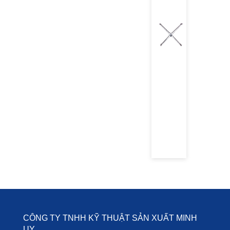
CÔNG TY TNHH KỸ THUẬT SẢN XUẤT MINH
UY