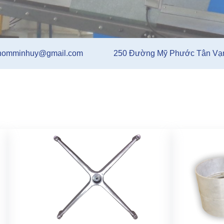
homminhuy@gmail.com
250 Đường Mỹ Phước Tân Vạn,