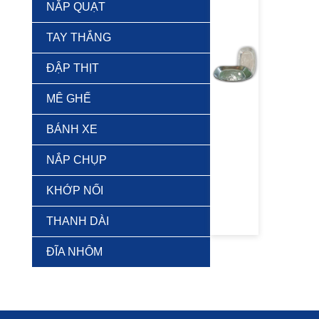
NẮP QUẠT
TAY THẮNG
ĐẬP THỊT
MÊ GHẾ
BÁNH XE
NẮP CHỤP
KHỚP NỐI
THANH DÀI
ĐĨA NHÔM