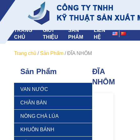
TRANG
GIỚI
SẢN
LIÊN
CHỦ
THIỆU
PHẨM
HỆ
Trang chủ
/
Sản Phẩm
/
ĐĨA NHÔM
Sản Phẩm
ĐĨA
NHÔM
VAN NƯỚC
CHÂN BÀN
NÒNG CHÀ LÚA
KHUÔN BÁNH