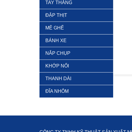
TAY THẮNG
ĐẬP THỊT
MÊ GHẾ
BÁNH XE
NẮP CHỤP
KHỚP NỐI
THANH DÀI
ĐĨA NHÔM