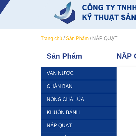
Trang chủ
/
Sản Phẩm
/
NẮP QUẠT
Sản Phẩm
NẮP 
VAN NƯỚC
CHÂN BÀN
NÒNG CHÀ LÚA
KHUÔN BÁNH
NẮP QUẠT