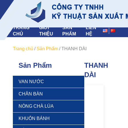
TRANG
GIỚI
SẢN
LIÊN
CHỦ
THIỆU
PHẨM
HỆ
Trang chủ
/
Sản Phẩm
/
THANH DÀI
Sản Phẩm
THANH
DÀI
VAN NƯỚC
CHÂN BÀN
NÒNG CHÀ LÚA
KHUÔN BÁNH