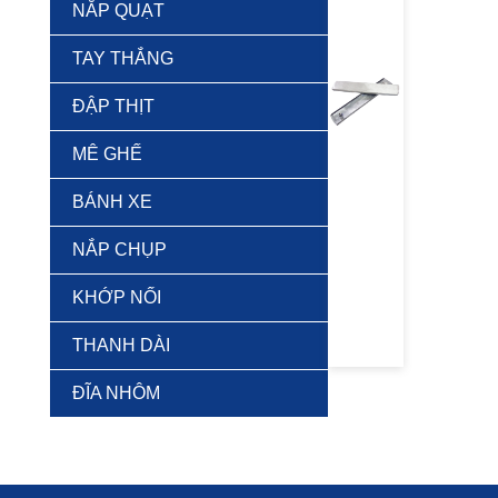
NẮP QUẠT
TAY THẮNG
ĐẬP THỊT
MÊ GHẾ
BÁNH XE
NẮP CHỤP
KHỚP NỐI
THANH DÀI
ĐĨA NHÔM